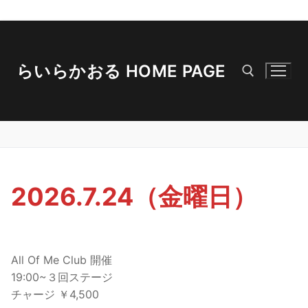
コ
ン
テ
らいらかおる HOME PAGE
ン
ツ
へ
検索:
ス
キ
ッ
プ
2026.7.24（金曜日）
All Of Me Club 開催
19:00~３回ステージ
チャージ ￥4,500