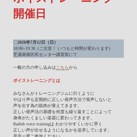
開催日
〇
2026年7月12日（日）
18:00~19:30. (ご注意！ いつもと時間が変わります)
芝浦港南区民センター講習室にて
一般の方の申し込みは
こちら
から
ボイストレーニングとは
みなさんがトレーニングジムに行くように
やはり声も定期的に正しい発声方法で発声しないと
声を出す為の筋肉が衰えてきます。
正しい発声法の基礎を何度も繰り返すことによって
身体がたくましい楽器に変わってきます。
Radish voice trainingは わかりやすくいかに早く
正しい声が出せるようになるかを追求しています。
是非一度ご参加ください