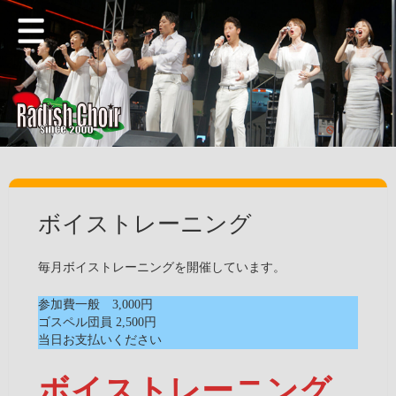
Radish Choir HomePage
港区から発信、宗教にとらわれないゴスペル
ボイストレーニング
毎月ボイストレーニングを開催しています。
参加費一般 3,000円
ゴスペル団員 2,500円
当日お支払いください
ボイストレーニング