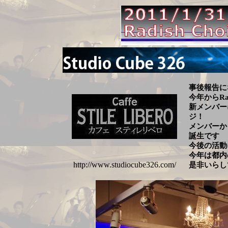
事後報告に
今年からRa
新メンバー
ジ！
メンバーか
誕生です
今後の活動
今年は都内
http://www.studiocube326.com/
是非いらし