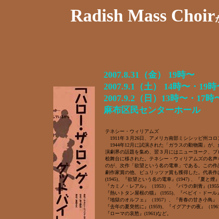
Radish Mass Choir
2007.8.31（金） 19時〜
2007.9.1（土） 14時〜・19
2007.9.2（日）13時〜・17時
麻布区民センターホール
テネシー・ウィリアムズ
1911年３月26日、アメリカ南部ミシシッピ州コ
1944年12月に試演された「ガラスの動物園」が
演劇界の話題を集め、翌３月にはニューヨーク、ブ
桧舞台に移された。テネシー・ウィリアムズの名声
のが、次作「欲望という名の電車」である。この作
劇作家賞の他、ピュリッツァ賞も獲得した。代表作
(1945)、『欲望という名の電車』(1947) 、『夏と煙』
『カミノ・レアル』（1953）、『バラの刺青』(1955
『熱いトタン屋根の猫』 (1955)、『ベビイ・ドール』(
『地獄のオルフェ』（1957）、『青春の甘き小鳥』（
『去年の夏突然に』(1959)、『イグアナの夜』（196
『ローマの哀愁』(1961)など。